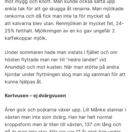
mot mygg och knott. Man kunde också sätta upp
enkla tak för att ge skugga åt renarna. Man mjölkade
renkorna och då fick man inte ta för mycket så
att kalvarna blev utan. Renmjölken är mycket fet, 24-
25% fetthalt. Mjölkningen av en ko gav ungefär 2
kaffekoppar mjölk.
Under sommaren hade man vistats i fjället och om
hösten flyttade man ner till “nedre landet” vid
Anundsjö och mot kusten. När man stötte på andra
hjordar under flyttningen slog man sig samman för att
kunna hjälpas åt.
Kortvuxen – ej dvärgvuxen
Åren gick och pojkarna växer upp. Lill Månke stannar i
växten men inte som dvärg. Han har helt normal
kroppsform men är liten till växten, 137 cm lång och
då är man inte stor. När jag var 17 år gick han under