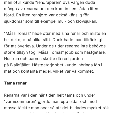
man otur kunde “rendräparen” dvs vargen döda
många av renarna om den kom in i en sådan liten
hjord. En liten renhjord var också känslig för
sjukdomar som till exempel mul- och klövsjukan.
“Måsa Tomas” hade otur med sina renar och miste en
hel del djur på olika sätt. Dock hade man tillräckligt
för att överleva. Under de tider renarna inte behövde
större tillsyn tog “Måsa Tomas” jobb som hästgetare.
Hustrun och barnen skötte då renhjorden
på Blaikfjället. Hästgetarjobbet kunde inbringa lön i
mat och kontanta medel, vilket var välkommet.
Tama renar
Renarna var i den här tiden helt tama och under
“varmsommaren” gjorde man upp eldar och med
mossa täckte man över så att det bildades mycket rök