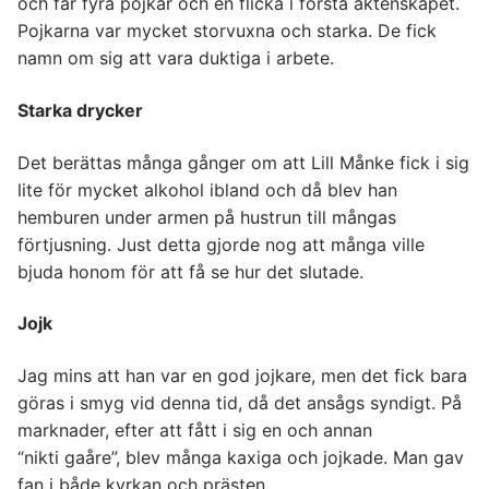
och får fyra pojkar och en flicka i första äktenskapet.
Pojkarna var mycket storvuxna och starka. De fick
namn om sig att vara duktiga i arbete.
Starka drycker
Det berättas många gånger om att Lill Månke fick i sig
lite för mycket alkohol ibland och då blev han
hemburen under armen på hustrun till mångas
förtjusning. Just detta gjorde nog att många ville
bjuda honom för att få se hur det slutade.
Jojk
Jag mins att han var en god jojkare, men det fick bara
göras i smyg vid denna tid, då det ansågs syndigt. På
marknader, efter att fått i sig en och annan
“nikti gaåre”, blev många kaxiga och jojkade. Man gav
fan i både kyrkan och prästen.