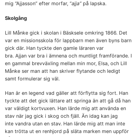
mig “Ajjasson” efter morfar, “
ajja
”
på lapska.
Skolgång
Lill Månke gick i skolan i Bäsksele omkring 1866. Det
var en missionsskola för lappbarn men även byns barn
gick där. Han tyckte den gamle läraren var
bra. Ajjan var bra i ämnena och muntligt framförande. I
en gammal brevväxling mellan min mor, Elsa, och Lill
Månke ser man att han skriver flytande och ledigt
samt formulerar sig väl.
Han är en legend vad gäller att förflytta sig fort. Han
tyckte att det gick lättare att springa än att gå då han
var väldigt kortvuxen. Han lärde mig att använda en
stav när jag gick i skog och fjäll. Än idag kan jag
inte vandra utan en stav. Han lärde mig att man inte
kan trötta ut en renhjord på släta marken men uppför