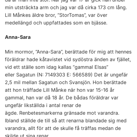
min utsträckta arm och jag var då cirka 173 cm lång.
Lill Månkes äldre bror, “StorTomas”, var över
medellängd och uppfattades som en bjässe.
Anna-Sara
Min mormor, “Anna-Sara”, berättade för mig att hennes
föräldrar hade kåtavistet vid sydöstra änden av fjället,
vid ett ställe som idag kallas “gammal Elsas”
eller Sagatun (N: 7149303 E: 566589) Det är ungefär
2,5 mil mellan Sagatun och Svansjön. Hon berättade
att hon träffade Lill Månke när hon var 15-16 år
gammal, han var då 18 år. De bådas föräldrar var
ungefär likställda i antal renar de
ägde. Renbetesmarkerna gränsade mot varandra.
Ibland ställde de till så att renarna blandade sig med
varandra, allt för att de skulle få träffas medan de
skilde ut sina renar.