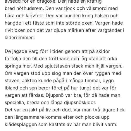
avsedd för en dragoxe. Den hade en kraftig
bred nöthudsrem. Den var tjock och välsmord med
tjära och klövfett. Den var bunden kring halsen och
hängde i ett fäste som inte störde oxen. Vargen hade
rivit oxen och det var djupa märken efter vargtänder i
läderremmen.
De jagade varg förr i tiden genom att på skidor
förfölja den till den tröttnade och låg utan att orka
springa mer. Med spjutstaven stack man ihjäl vargen.
Om vargen stod upp slog man den över ryggen med
staven. Jakten kunde pågå i många timmar, dygn
ibland och sen beror föret på hur tungt det var för
vargen att färdas. Djupsnö var bra, för då hade man
speciella, breda och långa djupsnöskidor.
Det var en jakt på liv och död. Var man två jägare fick
den långsammare komma efter och plocka upp
klädesplaggen som kastats av när man blivit varm.