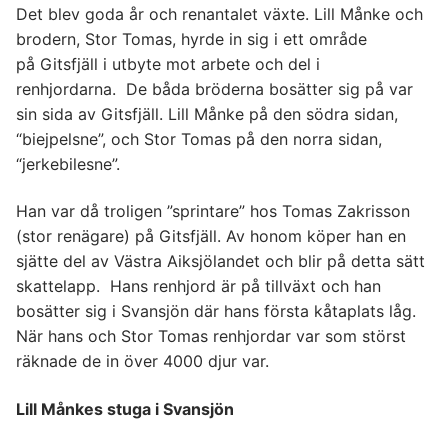
Det blev goda år och renantalet växte. Lill Månke och
brodern, Stor Tomas, hyrde in sig i ett område
på Gitsfjäll i utbyte mot arbete och del i
renhjordarna. De båda bröderna bosätter sig på var
sin sida av Gitsfjäll. Lill Månke på den södra sidan,
“biejpelsne”, och Stor Tomas på den norra sidan,
“jerkebilesne”.
Han var då troligen ”sprintare” hos Tomas Zakrisson
(stor renägare) på Gitsfjäll. Av honom köper han en
sjätte del av Västra Aiksjölandet och blir på detta sätt
skattelapp. Hans renhjord är på tillväxt och han
bosätter sig i Svansjön där hans första kåtaplats låg.
När hans och Stor Tomas renhjordar var som störst
räknade de in över 4000 djur var.
Lill Månkes stuga i Svansjön