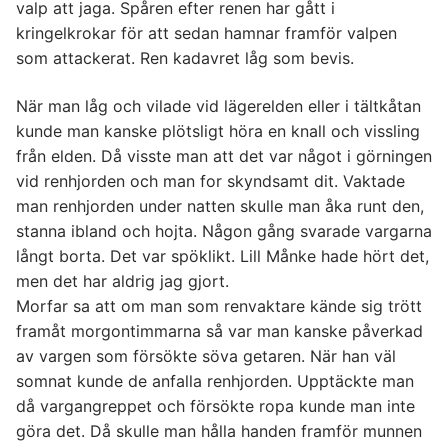
valp att jaga. Spåren efter renen har gått i
kringelkrokar för att sedan hamnar framför valpen
som attackerat. Ren kadavret låg som bevis.
När man låg och vilade vid lägerelden eller i tältkåtan
kunde man kanske plötsligt höra en knall och vissling
från elden. Då visste man att det var något i görningen
vid renhjorden och man for skyndsamt dit. Vaktade
man renhjorden under natten skulle man åka runt den,
stanna ibland och hojta. Någon gång svarade vargarna
långt borta. Det var spöklikt. Lill Månke hade hört det,
men det har aldrig jag gjort.
Morfar sa att om man som renvaktare kände sig trött
framåt morgontimmarna så var man kanske påverkad
av vargen som försökte söva getaren. När han väl
somnat kunde de anfalla renhjorden. Upptäckte man
då vargangreppet och försökte ropa kunde man inte
göra det. Då skulle man hålla handen framför munnen