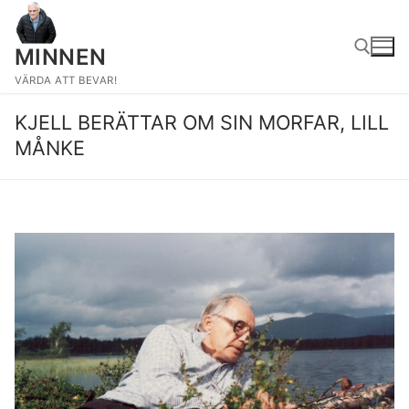
Hoppa
till
MINNEN
innehåll
VÄRDA ATT BEVAR!
KJELL BERÄTTAR OM SIN MORFAR, LILL
Sök:
MÅNKE