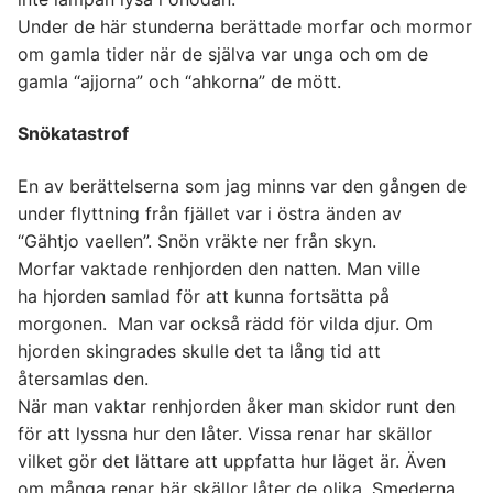
Under de här stunderna berättade morfar och mormor
om gamla tider när de själva var unga och om de
gamla “ajjorna” och “ahkorna” de mött.
Snökatastrof
En av berättelserna som jag minns var den gången de
under flyttning från fjället var i östra änden av
“Gähtjo vaellen”. Snön vräkte ner från skyn.
Morfar vaktade renhjorden den natten. Man ville
ha hjorden samlad för att kunna fortsätta på
morgonen. Man var också rädd för vilda djur. Om
hjorden skingrades skulle det ta lång tid att
återsamlas den.
När man vaktar renhjorden åker man skidor runt den
för att lyssna hur den låter. Vissa renar har skällor
vilket gör det lättare att uppfatta hur läget är. Även
om många renar bär skällor låter de olika. Smederna