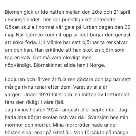
Björnen gick ur ide natten mellan den 20:e och 21 april
i Svansjölandet. Den var punktlig i sitt beteende.
Göken skulle i normal vår gala på Urban dagen den 25
maj. När björnen kommit upp ur idet börjar den genast
att söka föda. Lill Månke har sett björnar ta renkalvar
om den kan. Han erkände att han sköt en björn som
tog en kalv. Det må vara olovligt men
nödvändigt. Björnskinnet sålde han i Norge.
Lodjuren och järven är fula ren dödare och jag har sett
många rivna renar efter dem. Värst av alla är
vargen. Under 1920 talet och in i mitten av trettiotalet
fans den rikligt i våra fjäll.
Jag minns hösten 1924 i augusti eller september. Jag
hade inte börjat skolan och var då i Svansjön hos min
mormor och morfar. Mina morbröder hade under
hösten sina renar på Gitsfjäll. Man försökte på många