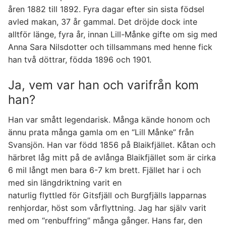
åren 1882 till 1892. Fyra dagar efter sin sista födsel
avled makan, 37 år gammal. Det dröjde dock inte
alltför länge, fyra år, innan Lill-Månke gifte om sig med
Anna Sara Nilsdotter och tillsammans med henne fick
han två döttrar, födda 1896 och 1901.
Ja, vem var han och varifrån kom
han?
Han var smått legendarisk. Många kände honom och
ännu prata många gamla om en “Lill Månke” från
Svansjön. Han var född 1856 på Blaikfjället. Kåtan och
härbret låg mitt på de avlånga Blaikfjället som är cirka
6 mil långt men bara 6-7 km brett. Fjället har i och
med sin längdriktning varit en
naturlig flyttled för Gitsfjäll och Burgfjälls lapparnas
renhjordar, höst som vårflyttning. Jag har själv varit
med om “renbuffring” många gånger. Hans far, den