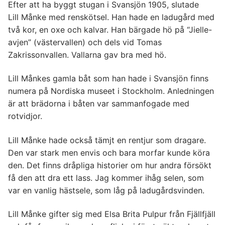
Efter att ha byggt stugan i Svansjön 1905, slutade
Lill Månke med renskötsel. Han hade en ladugård med
två kor, en oxe och kalvar. Han bärgade hö på “Jielle-
avjen” (västervallen) och dels vid Tomas
Zakrissonvallen. Vallarna gav bra med hö.
Lill Månkes gamla båt som han hade i Svansjön finns
numera på Nordiska museet i Stockholm. Anledningen
är att brädorna i båten var sammanfogade med
rotvidjor.
Lill Månke hade också tämjt en rentjur som dragare.
Den var stark men envis och bara morfar kunde köra
den. Det finns dråpliga historier om hur andra försökt
få den att dra ett lass. Jag kommer ihåg selen, som
var en vanlig hästsele, som låg på ladugårdsvinden.
Lill Månke gifter sig med Elsa Brita Pulpur från Fjällfjäll