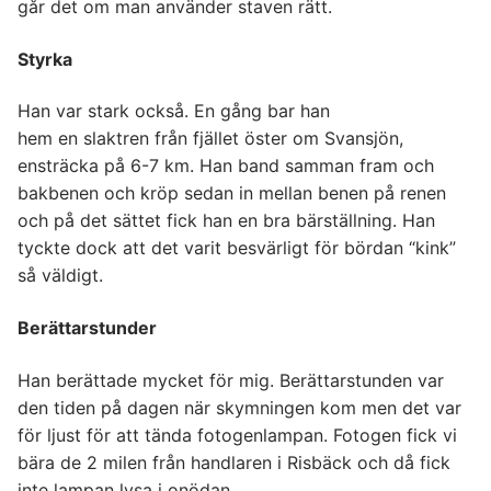
går det om man använder staven rätt.
Styrka
Han var stark också. En gång bar han
hem en slaktren från fjället öster om Svansjön,
ensträcka på 6-7 km. Han band samman fram och
bakbenen och kröp sedan in mellan benen på renen
och på det sättet fick han en bra bärställning. Han
tyckte dock att det varit besvärligt för bördan “kink”
så väldigt.
Berättarstunder
Han berättade mycket för mig. Berättarstunden var
den tiden på dagen när skymningen kom men det var
för ljust för att tända fotogenlampan. Fotogen fick vi
bära de 2 milen från handlaren i Risbäck och då fick
inte lampan lysa i onödan.